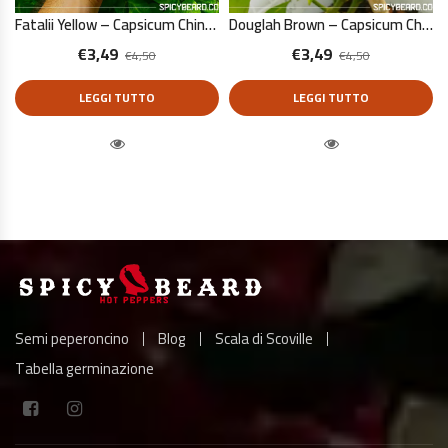
Fatalii Yellow – Capsicum Chinense – 10 Semi Puri
Douglah Brown – Capsicum Chinense – 10 Semi Puri
€
3,49
€
3,49
€
4,50
€
4,50
LEGGI TUTTO
LEGGI TUTTO
Quick View
Quick View
Semi peperoncino
Blog
Scala di Scoville
Tabella germinazione