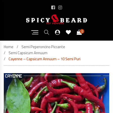
0
Home
Semi Peperoncino Piccante
Semi Capsicum Annuum
Cayenne – Capsicum Annuum – 10 Semi Puri