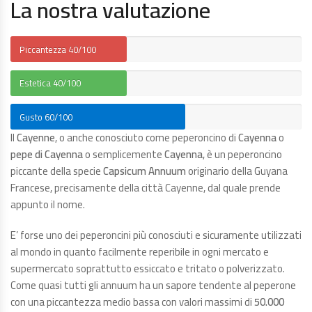
La nostra valutazione
Piccantezza
40/100
Estetica
40/100
Gusto
60/100
Il
Cayenne
, o anche conosciuto come peperoncino di
Cayenna
o
pepe di Cayenna
o semplicemente
Cayenna
, è un peperoncino
piccante della specie
Capsicum Annuum
originario della Guyana
Francese, precisamente della città Cayenne, dal quale prende
appunto il nome.
E’ forse uno dei peperoncini più conosciuti e sicuramente utilizzati
al mondo in quanto facilmente reperibile in ogni mercato e
supermercato soprattutto essiccato e tritato o polverizzato.
Come quasi tutti gli annuum ha un sapore tendente al peperone
con una piccantezza medio bassa con valori massimi di
50.000