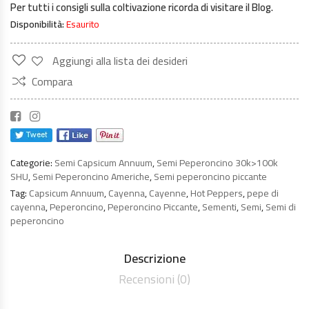
Per tutti i consigli sulla coltivazione ricorda di visitare il
Blog
.
Disponibilità:
Esaurito
Aggiungi alla lista dei desideri
Compara
Categorie:
Semi Capsicum Annuum
,
Semi Peperoncino 30k>100k
SHU
,
Semi Peperoncino Americhe
,
Semi peperoncino piccante
Tag:
Capsicum Annuum
,
Cayenna
,
Cayenne
,
Hot Peppers
,
pepe di
cayenna
,
Peperoncino
,
Peperoncino Piccante
,
Sementi
,
Semi
,
Semi di
peperoncino
Descrizione
Recensioni (0)