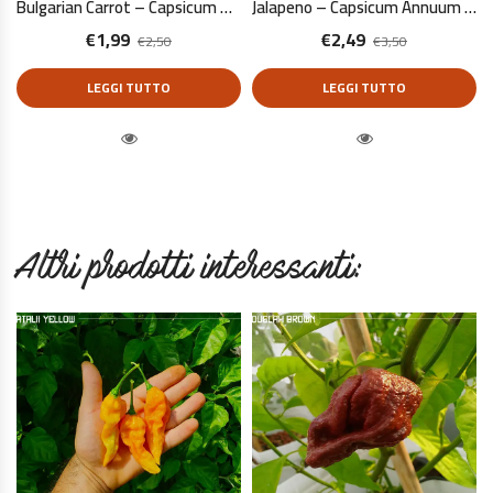
Bulgarian Carrot – Capsicum Annuum – 10 Semi Puri
Jalapeno – Capsicum Annuum – 10 Semi Puri
€
1,99
€
2,49
€
2,50
€
3,50
LEGGI TUTTO
LEGGI TUTTO
Quick View
Quick View
Altri prodotti interessanti: