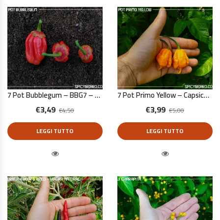
7 Pot Bubblegum – BBG7 – Capsicum Chinense – 10 Semi Puri
7 Pot Primo Yellow – Capsicum Chinense – 10 Semi Puri
€
3,49
€
3,99
€
4,50
€
5,00
LEGGI TUTTO
LEGGI TUTTO
Quick View
Quick View