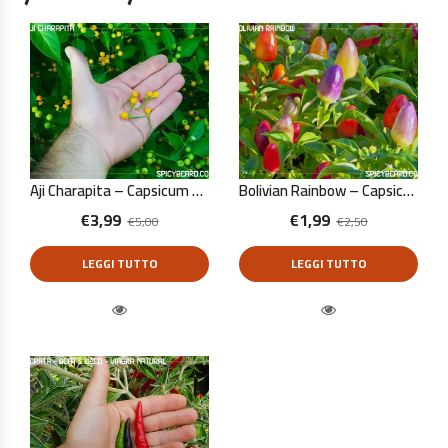
Aji Charapita – Capsicum Chinense – 10 Semi Puri
Bolivian Rainbow – Capsicum Annuum – 10 Semi Puri
€
3,99
€
1,99
€
5,00
€
2,50
LEGGI TUTTO
LEGGI TUTTO
Quick View
Quick View