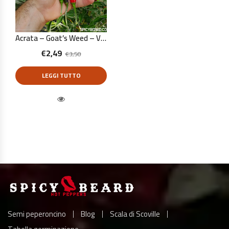
Acrata – Goat’s Weed – Viagra Natural – Capsicum Annuum – 10 Semi Puri
€
2,49
€
3,50
LEGGI TUTTO
Quick View
Semi peperoncino
Blog
Scala di Scoville