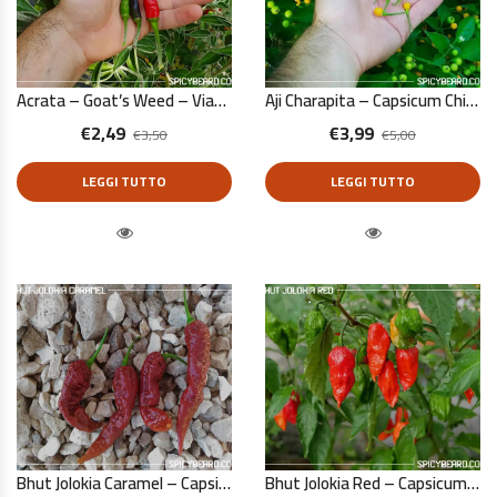
Acrata – Goat’s Weed – Viagra Natural – Capsicum Annuum – 10 Semi Puri
Aji Charapita – Capsicum Chinense – 10 Semi Puri
€
2,49
€
3,99
€
3,50
€
5,00
LEGGI TUTTO
LEGGI TUTTO
Quick View
Quick View
Bhut Jolokia Caramel – Capsicum Chinense – 10 Semi Puri
Bhut Jolokia Red – Capsicum Chinense – 10 Semi Puri