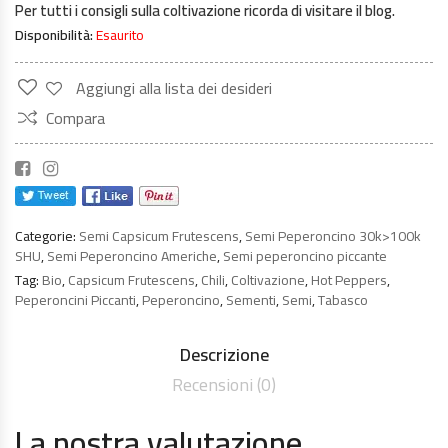
Per tutti i consigli sulla coltivazione ricorda di visitare il blog.
Disponibilità:
Esaurito
Aggiungi alla lista dei desideri
Compara
Categorie:
Semi Capsicum Frutescens
,
Semi Peperoncino 30k>100k
SHU
,
Semi Peperoncino Americhe
,
Semi peperoncino piccante
Tag:
Bio
,
Capsicum Frutescens
,
Chili
,
Coltivazione
,
Hot Peppers
,
Peperoncini Piccanti
,
Peperoncino
,
Sementi
,
Semi
,
Tabasco
Descrizione
Recensioni (0)
La nostra valutazione