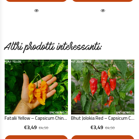
Quick View
Quick View
Altri prodotti interessanti:
Fatalii Yellow – Capsicum Chinense – 10 Semi Puri
Bhut Jolokia Red – Capsicum Chinense – 10 Semi Puri
€
3,49
€
3,49
€
4,50
€
4,50