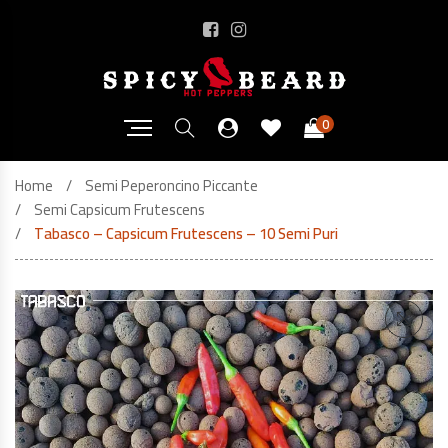
0
Home
Semi Peperoncino Piccante
Semi Capsicum Frutescens
Tabasco – Capsicum Frutescens – 10 Semi Puri