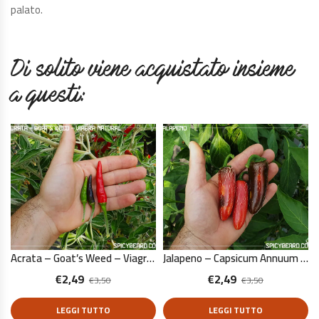
palato.
Di solito viene acquistato insieme
a questi:
Acrata – Goat’s Weed – Viagra Natural – Capsicum Annuum – 10 Semi Puri
Jalapeno – Capsicum Annuum – 10 Semi Puri
€
2,49
€
2,49
€
3,50
€
3,50
LEGGI TUTTO
LEGGI TUTTO