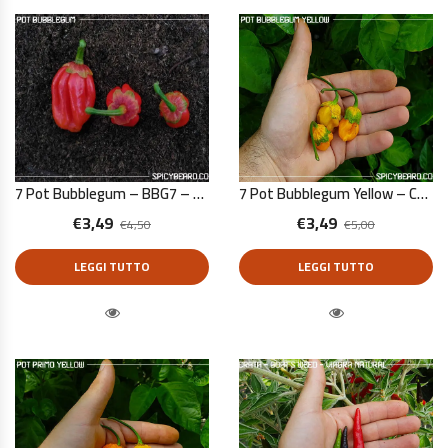
7 Pot Bubblegum – BBG7 – Capsicum Chinense – 10 Semi Puri
7 Pot Bubblegum Yellow – Capsicum Chinense – 10 Semi Puri
€
3,49
€
3,49
€
4,50
€
5,00
LEGGI TUTTO
LEGGI TUTTO
Quick View
Quick View