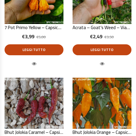
7 Pot Primo Yellow – Capsicum Chinense – 10 Semi Puri
Acrata – Goat’s Weed – Viagra Natural – Capsicum Annuum – 10 Semi Puri
€
3,99
€
2,49
€
5,00
€
3,50
LEGGI TUTTO
LEGGI TUTTO
Quick View
Quick View
Bhut Jolokia Caramel – Capsicum Chinense – 10 Semi Puri
Bhut Jolokia Orange – Capsicum Chinense – 10 Semi Puri