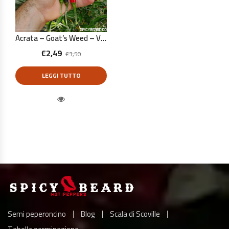
Acrata – Goat’s Weed – Viagra Natural – Capsicum Annuum – 10 Semi Puri
€
2,49
€
3,50
LEGGI TUTTO
Quick View
Semi peperoncino
Blog
Scala di Scoville