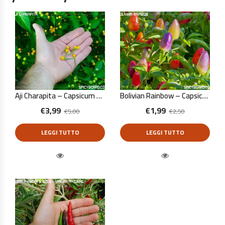
Aji Charapita – Capsicum Chinense – 10 Semi Puri
Bolivian Rainbow – Capsicum Annuum – 10 Semi Puri
€
3,99
€
1,99
€
5,00
€
2,50
LEGGI TUTTO
LEGGI TUTTO
Quick View
Quick View