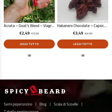
Acrata – Goat’s Weed – Viagra Natural – Capsicum Annuum – 10 Semi Puri
Habanero Chocolate – Capsicum Chinense – 10 Semi Puri
€
2,49
€
3,49
€
3,50
€
4,50
LEGGI TUTTO
LEGGI TUTTO
Quick View
Quick View
Semi peperoncino
Blog
Scala di Scoville
Tabella germinazione