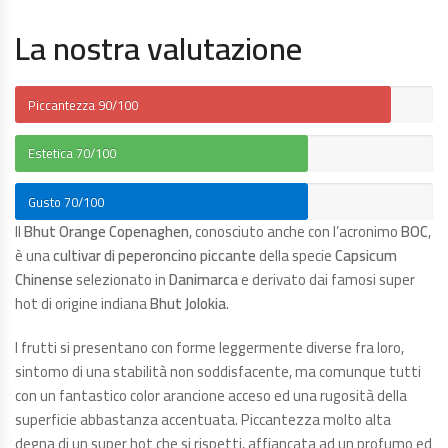
La nostra valutazione
Piccantezza
90/100
Estetica
70/100
Gusto
70/100
Il
Bhut Orange Copenaghen
, conosciuto anche con l’acronimo
BOC
,
è una
cultivar di peperoncino piccante
della specie
Capsicum
Chinense
selezionato in
Danimarca
e derivato dai famosi super
hot di origine indiana
Bhut Jolokia
.
I frutti si presentano con forme leggermente diverse fra loro,
sintomo di una stabilità non soddisfacente, ma comunque tutti
con un fantastico color arancione acceso ed una rugosità della
superficie abbastanza accentuata. Piccantezza molto alta
degna di un super hot che si rispetti, affiancata ad un profumo ed