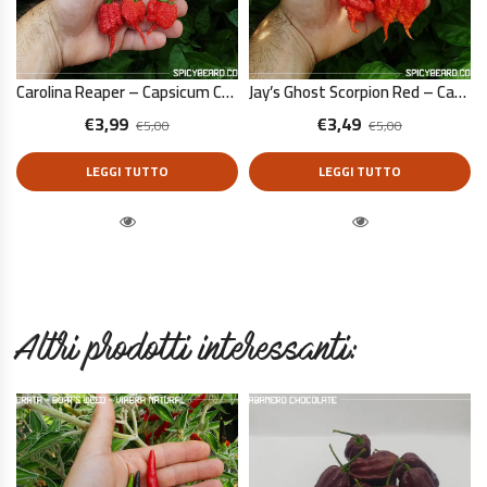
Carolina Reaper – Capsicum Chinense – 10 Semi Puri
Jay’s Ghost Scorpion Red – Capsicum Chinense – 10 Semi Puri
€
3,99
€
3,49
€
5,00
€
5,00
LEGGI TUTTO
LEGGI TUTTO
Quick View
Quick View
Altri prodotti interessanti: