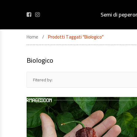
Semi di pepero
Home
Prodotti Taggati “biologico”
Biologico
Fitered by: