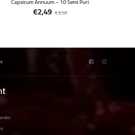
Capsicum Annuum – 10 Semi Puri
€
2,49
€
3,50
ne
nt
ordini
to