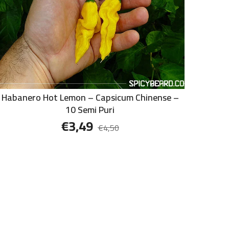
Habanero Hot Lemon – Capsicum Chinense –
10 Semi Puri
€
3,49
€
4,50