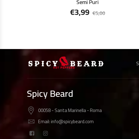
Semi Puri
€
3,99
€
5,00
S
Spicy Beard
00058 - Santa Marinella - Roma
Email: info@spicybeard.com