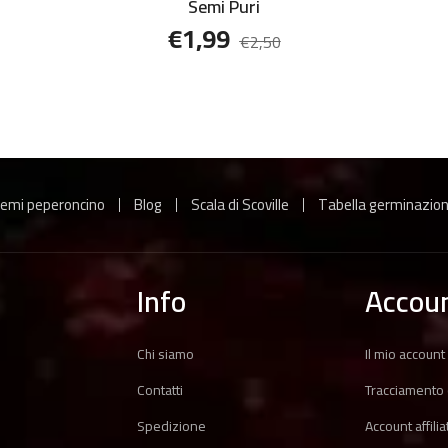
Semi Puri
€
1,99
€
2,50
emi peperoncino
Blog
Scala di Scoville
Tabella germinazio
Info
Accou
Chi siamo
Il mio account
Contatti
Tracciamento 
Spedizione
Account affilia