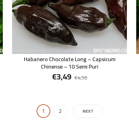
Habanero Chocolate Long – Capsicum
Chinense – 10 Semi Puri
€
3,49
€
4,50
1
2
NEXT