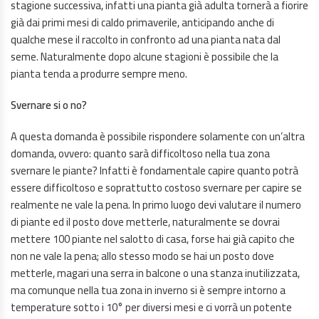
stagione successiva, infatti una pianta già adulta tornerà a fiorire
già dai primi mesi di caldo primaverile, anticipando anche di
qualche mese il raccolto in confronto ad una pianta nata dal
seme. Naturalmente dopo alcune stagioni è possibile che la
pianta tenda a produrre sempre meno.
Svernare si o no?
A questa domanda è possibile rispondere solamente con un’altra
domanda, ovvero: quanto sarà difficoltoso nella tua zona
svernare le piante? Infatti è fondamentale capire quanto potrà
essere difficoltoso e soprattutto costoso svernare per capire se
realmente ne vale la pena. In primo luogo devi valutare il numero
di piante ed il posto dove metterle, naturalmente se dovrai
mettere 100 piante nel salotto di casa, forse hai già capito che
non ne vale la pena; allo stesso modo se hai un posto dove
metterle, magari una serra in balcone o una stanza inutilizzata,
ma comunque nella tua zona in inverno si è sempre intorno a
temperature sotto i 10° per diversi mesi e ci vorrà un potente