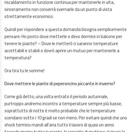
riscaldamento in funzione continua per mantenerle in vita,
sinceramente non converrà svernarle da un punto di vista
strettamente economico.
Quindi per rispondere a questa domanda bisogna semplicemente
pensare: Ho posto dove metterle o devo dormire in balcone per
tenere le piante? – Dove le metterò ci saranno temperature
accettabili e stabili o dovrò aprire un mutuo per mantenerle a
temperatura?
Ora tira tu le somme!
Dove mettere le piante di peperoncino piccante in inverno?
Come già detto, una volta entrato il periodo autunnale,
purtroppo andremo incontro a temperature sempre più basse,
soprattutto di notte è molto probabile che le temperature
scendano sotto i 10 gradi se non meno. Per evitare quindi che uno
shock termico mandi all’aria tutto il lavoro di quasi un anno
facendo morire tutte le piante, ti consiglio di mettere al riparo le