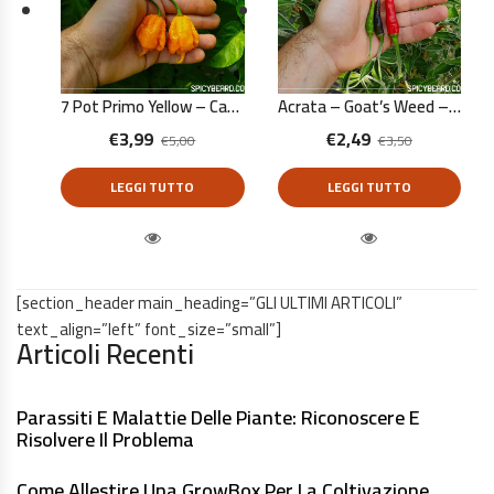
7 Pot Primo Yellow – Capsicum Chinense – 10 Semi Puri
Acrata – Goat’s Weed – Viagra Natural – Capsicum Annuum – 10 Semi Puri
€
3,99
€
2,49
€
5,00
€
3,50
LEGGI TUTTO
LEGGI TUTTO
Quick View
Quick View
[section_header main_heading=”GLI ULTIMI ARTICOLI”
text_align=”left” font_size=”small”]
Articoli Recenti
Parassiti E Malattie Delle Piante: Riconoscere E
Risolvere Il Problema
Come Allestire Una GrowBox Per La Coltivazione