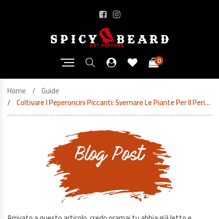
0
Home
Guide
Coltivare I Peperoncini Piccanti: Svernare Le Piante Per Il Periodo Invernale
Blog Post
Arrivato a questo articolo, credo oramai tu abbia già letto e