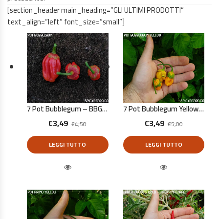
[section_header main_heading=”GLI ULTIMI PRODOTTI”
text_align=”left” font_size=”small”]
7 Pot Bubblegum – BBG7 – Capsicum Chinense – 10 Semi Puri
7 Pot Bubblegum Yellow – Capsicum Chinense – 10 Semi Puri
€
3,49
€
3,49
€
4,50
€
5,00
LEGGI TUTTO
LEGGI TUTTO
Quick View
Quick View