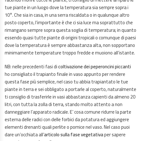
tue piante in un luogo dove la temperatura sia sempre sopra i
10°. Che sia in casa, in una serra riscaldata o in qualunque altro
posto coperto, l’importante è che ci sia luce ma soprattutto che
rimangano sempre sopra questa soglia di temperatura; in quanto
essendo quasi tutte piante di origini tropicali o comunque di paesi
dove la temperatura è sempre abbastanza alta, non sopportano
minimamente temperature troppo fredde e muoiono all’istante.
NB: nelle precedenti fasi di
coltivazione dei peperoncini piccanti
ho consigliato il trapianto finale in vaso appunto per rendere
questa fase più semplice, nel caso tu abbia trapiantato le tue
piante in terra e sei obbligato a portarle al coperto, naturalmente
ti consiglio di trasferirle in vasi abbastanza capienti da almeno 20
litri, con tutta la zolla di terra, stando molto attento a non
danneggiare l’apparato radicale. E’ cosa comune ridurre la parte
esterna delle radici con delle forbici da potatura ed aggiungere
elementi drenanti quali perlite o pomice nel vaso. Nel caso puoi
dare un’occhiata all’
articolo sulla fase vegetativa
per sapere