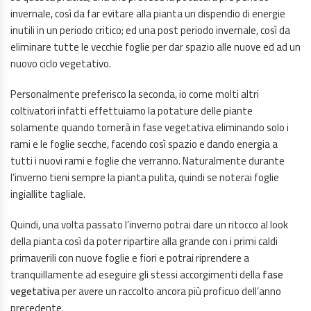
invernale, così da far evitare alla pianta un dispendio di energie
inutili in un periodo critico; ed una post periodo invernale, così da
eliminare tutte le vecchie foglie per dar spazio alle nuove ed ad un
nuovo ciclo vegetativo.
Personalmente preferisco la seconda, io come molti altri
coltivatori infatti effettuiamo la potature delle piante
solamente quando tornerà in fase vegetativa eliminando solo i
rami e le foglie secche, facendo così spazio e dando energia a
tutti i nuovi rami e foglie che verranno. Naturalmente durante
l’inverno tieni sempre la pianta pulita, quindi se noterai foglie
ingiallite tagliale.
Quindi, una volta passato l’inverno potrai dare un ritocco al look
della pianta così da poter ripartire alla grande con i primi caldi
primaverili con nuove foglie e fiori e potrai riprendere a
tranquillamente ad eseguire gli stessi accorgimenti della
fase
vegetativa
per avere un raccolto ancora più proficuo dell’anno
precedente.