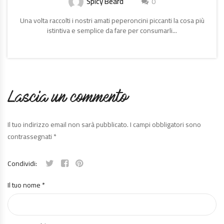
Spicy Beard
0
Una volta raccolti i nostri amati peperoncini piccanti la cosa più
istintiva e semplice da fare per consumarli...
CONTINUA
A
LEGGERE
Lascia un commento
Il tuo indirizzo email non sarà pubblicato.
I campi obbligatori sono
contrassegnati
*
Condividi:
Il tuo nome
*