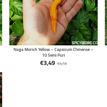
Naga Morich Yellow – Capsicum Chinense –
10 Semi Puri
€
3,49
€
4,50