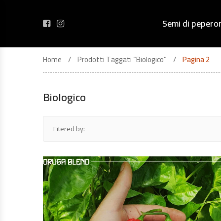
Semi di pepero
Home
Prodotti Taggati “biologico”
Pagina 2
Biologico
Fitered by: