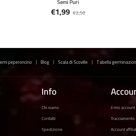
Semi Puri
€
1,99
€
2,50
emi peperoncino
Blog
Scala di Scoville
Tabella germinazio
Info
Accou
Chi siamo
Il mio account
Contatti
Tracciamento 
Spedizione
Account affilia