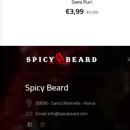
Semi Puri
€
3,99
€
5,00
S
Spicy Beard
00058 - Santa Marinella - Roma
Email: info@spicybeard.com