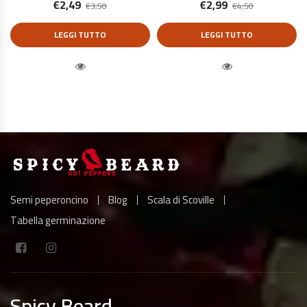
€
2,49
€
2,99
€
3,50
€
4,50
LEGGI TUTTO
LEGGI TUTTO
Quick View
Quick View
Semi peperoncino
Blog
Scala di Scoville
Tabella germinazione
Spicy Beard