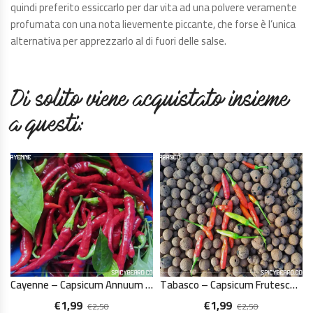
quindi preferito essiccarlo per dar vita ad una polvere veramente
profumata con una nota lievemente piccante, che forse è l’unica
alternativa per apprezzarlo al di fuori delle salse.
Di solito viene acquistato insieme
a questi:
Cayenne – Capsicum Annuum – 10 Semi Puri
Tabasco – Capsicum Frutescens – 10 Semi Puri
€
1,99
€
1,99
€
2,50
€
2,50