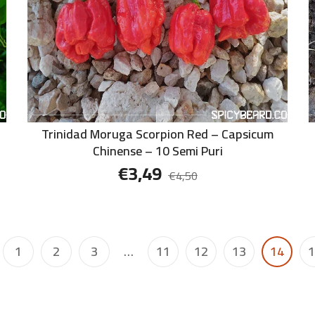
Trinidad Moruga Scorpion Red – Capsicum
Chinense – 10 Semi Puri
€
3,49
€
4,50
1
2
3
…
11
12
13
14
1