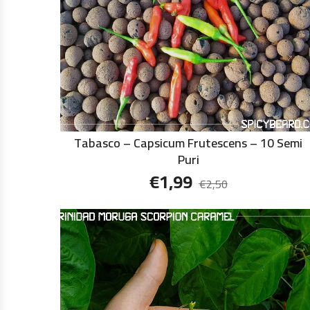
Tabasco – Capsicum Frutescens – 10 Semi
Puri
€
1,99
€
2,50