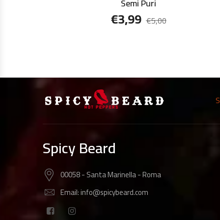
Semi Puri
€
3,99
€
5,00
S
Spicy Beard
00058 - Santa Marinella - Roma
Email: info@spicybeard.com