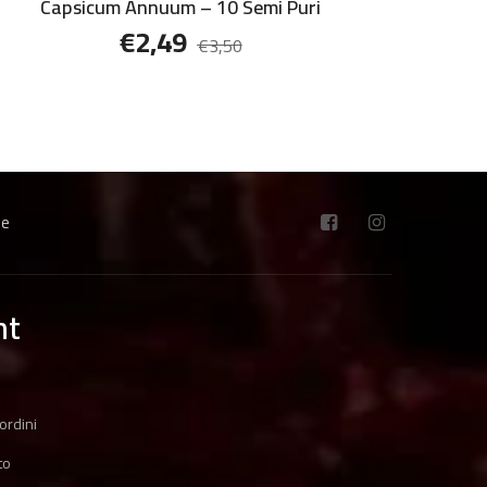
Capsicum Annuum – 10 Semi Puri
€
2,49
€
3,50
ne
nt
ordini
to