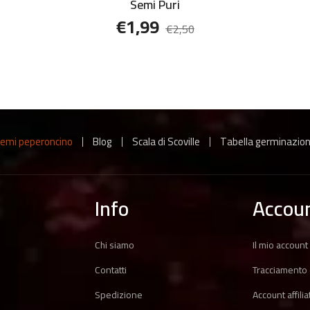
Semi Puri
€
1,99
€
2,50
emi peperoncino
Blog
Scala di Scoville
Tabella germinazio
Info
Accou
Chi siamo
Il mio account
Contatti
Tracciamento 
Spedizione
Account affilia