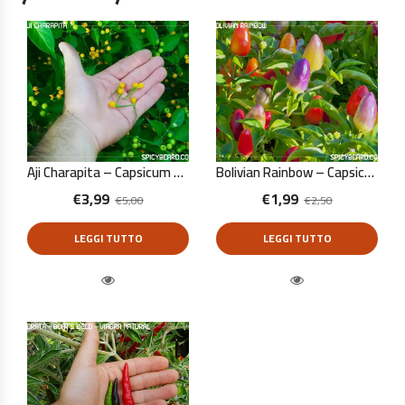
Aji Charapita – Capsicum Chinense – 10 Semi Puri
Bolivian Rainbow – Capsicum Annuum – 10 Semi Puri
€
3,99
€
1,99
€
5,00
€
2,50
LEGGI TUTTO
LEGGI TUTTO
Quick View
Quick View