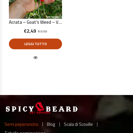
Acrata – Goat’s Weed – Viagra Natural – Capsicum Annuum – 10 Semi Puri
€
2,49
€
3,50
LEGGI TUTTO
Quick View
Semi peperoncino
Blog
Scala di Scoville