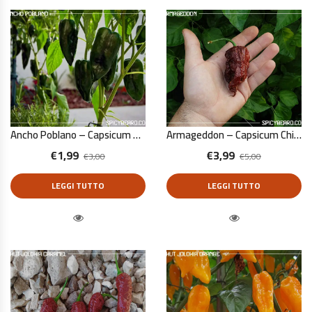
Ancho Poblano – Capsicum Annuum – 10 Semi Puri
Armageddon – Capsicum Chinense – 10 Semi Puri
€
1,99
€
3,99
€
3,00
€
5,00
LEGGI TUTTO
LEGGI TUTTO
Quick View
Quick View