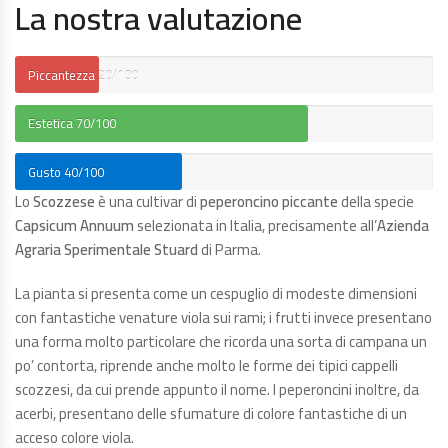
La nostra valutazione
Piccantezza
20/100
Estetica
70/100
Gusto
40/100
Lo
Scozzese
è una cultivar di
peperoncino piccante
della specie
Capsicum Annuum
selezionata in Italia, precisamente all’
Azienda
Agraria Sperimentale Stuard
di Parma.
La pianta si presenta come un cespuglio di modeste dimensioni
con fantastiche venature viola sui rami; i frutti invece presentano
una forma molto particolare che ricorda una sorta di campana un
po’ contorta, riprende anche molto le forme dei tipici cappelli
scozzesi, da cui prende appunto il nome. I peperoncini inoltre, da
acerbi, presentano delle sfumature di colore fantastiche di un
acceso colore viola.