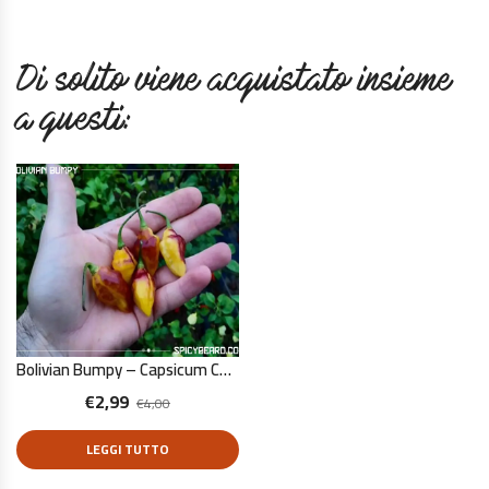
Di solito viene acquistato insieme
a questi:
Bolivian Bumpy – Capsicum Chinense – 10 Semi Puri
€
2,99
€
4,00
LEGGI TUTTO