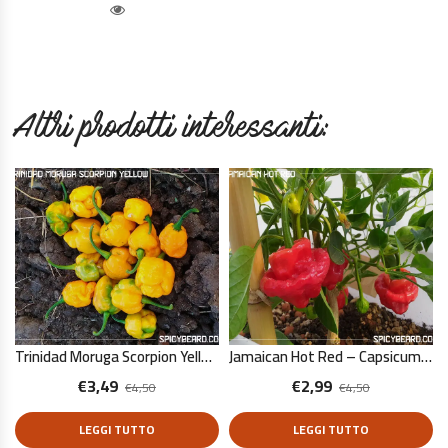
Quick View
Altri prodotti interessanti:
Trinidad Moruga Scorpion Yellow – Capsicum Chinense – 10 Semi Puri
Jamaican Hot Red – Capsicum Chinense – 10 Semi Puri
€
3,49
€
2,99
€
4,50
€
4,50
LEGGI TUTTO
LEGGI TUTTO