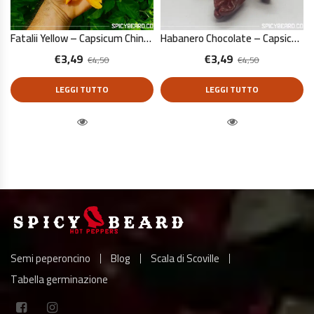
Fatalii Yellow – Capsicum Chinense – 10 Semi Puri
Habanero Chocolate – Capsicum Chinense – 10 Semi Puri
€
3,49
€
3,49
€
4,50
€
4,50
LEGGI TUTTO
LEGGI TUTTO
Quick View
Quick View
Semi peperoncino
Blog
Scala di Scoville
Tabella germinazione