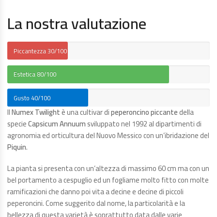
La nostra valutazione
Piccantezza
30/100
Estetica
80/100
Gusto
40/100
Il
Numex Twilight
è una cultivar di
peperoncino piccante
della
specie
Capsicum Annuum
sviluppato nel 1992 al dipartimenti di
agronomia ed orticultura del Nuovo Messico con un’ibridazione del
Piquin
.
La pianta si presenta con un’altezza di massimo 60 cm ma con un
bel portamento a cespuglio ed un fogliame molto fitto con molte
ramificazioni che danno poi vita a decine e decine di piccoli
peperoncini. Come suggerito dal nome, la particolarità e la
bellezza di questa varietà è soprattutto data dalle varie