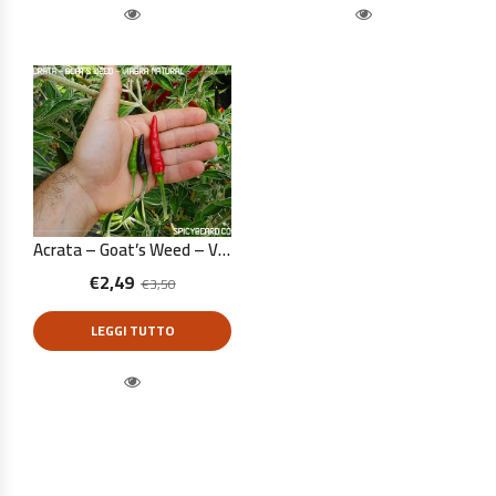
Quick View
Quick View
Acrata – Goat’s Weed – Viagra Natural – Capsicum Annuum – 10 Semi Puri
€
2,49
€
3,50
LEGGI TUTTO
Quick View