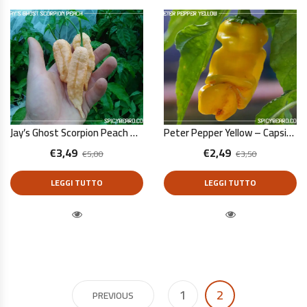
Jay’s Ghost Scorpion Peach – Capsicum Chinense – 10 Semi Puri
Peter Pepper Yellow – Capsicum Annuum – 10 Semi Puri
€
3,49
€
2,49
€
5,00
€
3,50
LEGGI TUTTO
LEGGI TUTTO
Quick View
Quick View
1
2
PREVIOUS