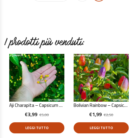
I prodotti più venduti:
Aji Charapita – Capsicum Chinense – 10 Semi Puri
Bolivian Rainbow – Capsicum Annuum – 10 Semi Puri
€
3,99
€
1,99
€
5,00
€
2,50
LEGGI TUTTO
LEGGI TUTTO