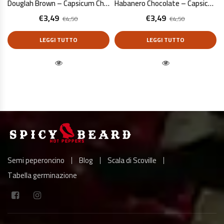
Douglah Brown – Capsicum Chinense – 10 Semi Puri
Habanero Chocolate – Capsicum Chinense – 10 Semi Puri
€
3,49
€
3,49
€
4,50
€
4,50
LEGGI TUTTO
LEGGI TUTTO
Quick View
Quick View
Semi peperoncino
Blog
Scala di Scoville
Tabella germinazione