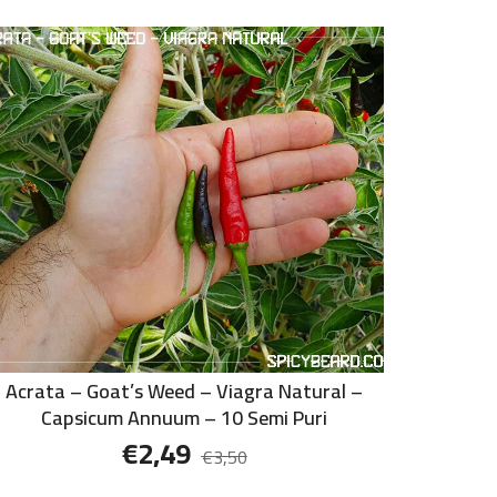
Acrata – Goat’s Weed – Viagra Natural –
Capsicum Annuum – 10 Semi Puri
€
2,49
€
3,50