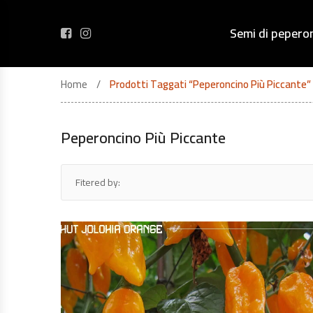
Semi di pepero
Home
Prodotti Taggati “peperoncino Più Piccante”
Peperoncino Più Piccante
Fitered by: