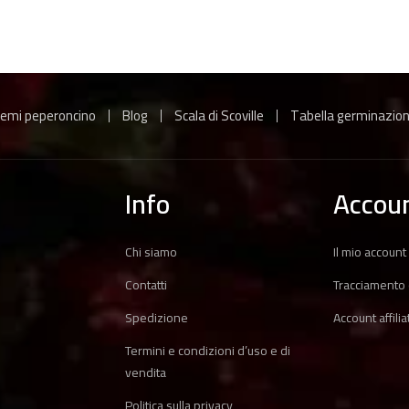
emi peperoncino
Blog
Scala di Scoville
Tabella germinazio
Info
Accou
Chi siamo
Il mio account
Contatti
Tracciamento 
Spedizione
Account affilia
Termini e condizioni d’uso e di
vendita
Politica sulla privacy