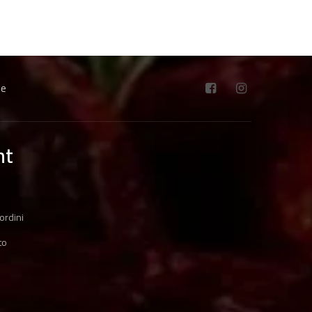
ne
nt
ordini
to