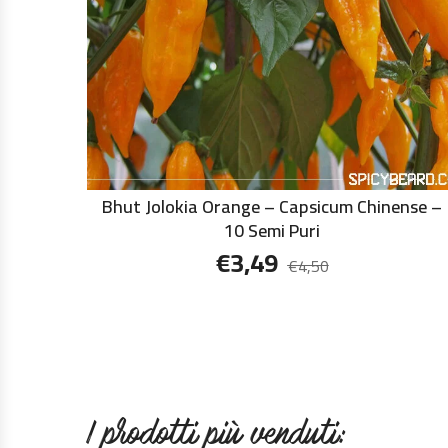
Bhut Jolokia Orange – Capsicum Chinense –
10 Semi Puri
€
3,49
€
4,50
I prodotti più venduti: