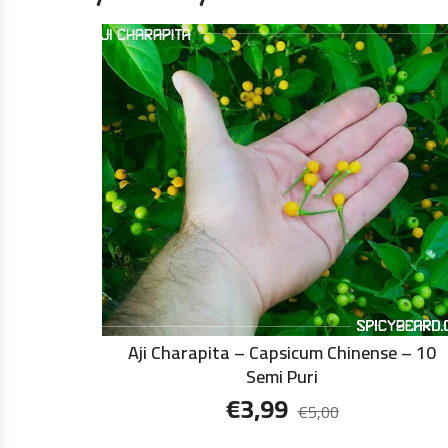
Aji Charapita – Capsicum Chinense – 10
Semi Puri
€
3,99
€
5,00