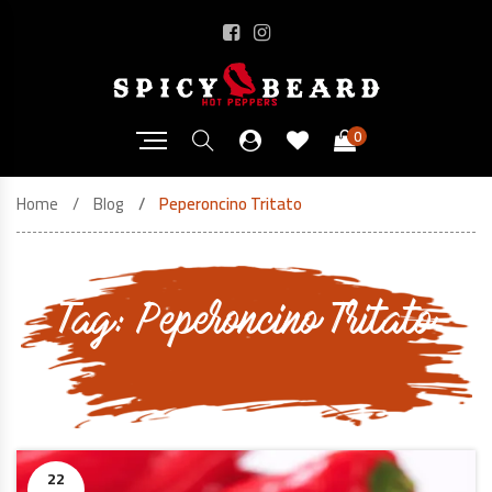
0
Home
Blog
Peperoncino Tritato
Tag:
Peperoncino Tritato
22