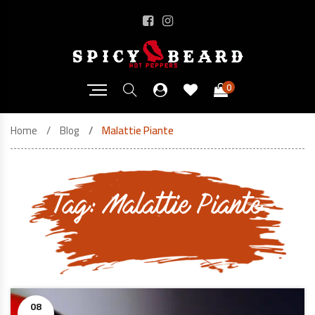
0
Home
Blog
Malattie Piante
Tag:
Malattie Piante
08