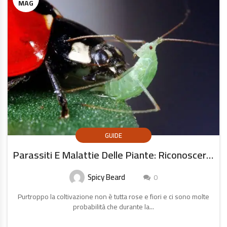
MAG
GUIDE
Parassiti E Malattie Delle Piante: Riconoscere E Risolvere Il Problema
Spicy Beard
0
Purtroppo la coltivazione non è tutta rose e fiori e ci sono molte
probabilità che durante la...
CONTINUA