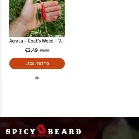
Acrata – Goat’s Weed – Viagra Natural – Capsicum Annuum – 10 Semi Puri
€
2,49
€
3,50
LEGGI TUTTO
Quick View