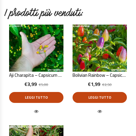
I prodotti più venduti:
Aji Charapita – Capsicum Chinense – 10 Semi Puri
Bolivian Rainbow – Capsicum Annuum – 10 Semi Puri
€
3,99
€
1,99
€
5,00
€
2,50
LEGGI TUTTO
LEGGI TUTTO
Quick View
Quick View