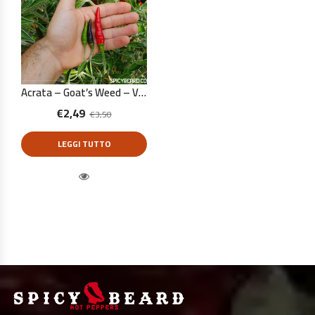
Acrata – Goat’s Weed – Viagra Natural – Capsicum Annuum – 10 Semi Puri
€
2,49
€
3,50
LEGGI TUTTO
Quick View